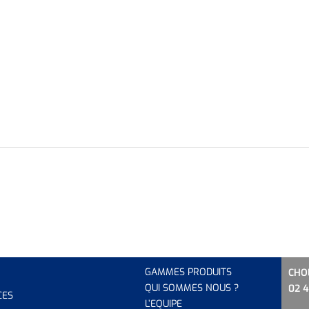
GAMMES PRODUITS
CHO
QUI SOMMES NOUS ?
02 4
CES
L’EQUIP
E