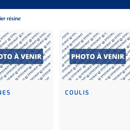
ier résine
NES
COULIS