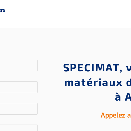
ers
SPECIMAT, v
matériaux d
à 
Appelez au