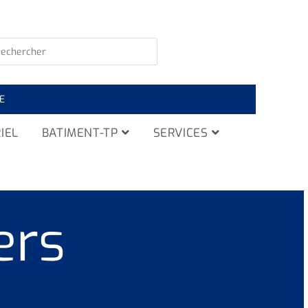
E
IEL
BATIMENT-TP
SERVICES
ers