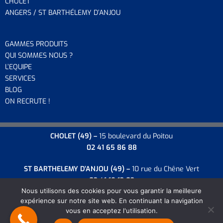
CHOLET
ANGERS / ST BARTHÉLEMY D’ANJOU
GAMMES PRODUITS
QUI SOMMES NOUS ?
L’EQUIP
E
SERVICES
BLOG
ON RECRUTE !
CHOLET
(49) –
15 boulevard du Poitou
02 41 65 86 88
ST BARTHELEMY D’ANJOU
(49) –
10 rue du Chêne Vert
02 41 18 13 03
Nous utilisons des cookies pour vous garantir la meilleure
expérience sur notre site web. En continuant la navigation
vous en acceptez l'utilisation.
Copyright 2026 SPECIMAT -
Mentions légales
-
CGV
-
Plan du site