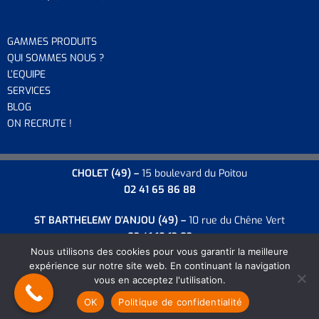
GAMMES PRODUITS
QUI SOMMES NOUS ?
L’EQUIP
E
SERVICES
BLOG
ON RECRUTE !
CHOLET
(49) –
15 boulevard du Poitou
02 41 65 86 88
ST BARTHELEMY D’ANJOU
(49) –
10 rue du Chêne Vert
02 41 18 13 03
Nous utilisons des cookies pour vous garantir la meilleure
expérience sur notre site web. En continuant la navigation
vous en acceptez l'utilisation.
Copyright 2026 SPECIMAT -
Mentions légales
-
CGV
-
Plan du site
OK
Politique de confidentialité