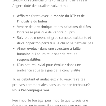
SPECIMAT recherche un(e) chargé(e) d’affaires à
Angers doté des qualités suivantes :
Affinités
fortes avec le
monde du BTP et de
l’industrie du béton
Vendre de la
technique
et des
solutions dédiées
t’intéresse plus que de vendre du prix
Suivre des moyens et gros comptes existants et
développer ton portefeuille client
ne t’effraie pas
Aimer
évoluer dans une structure à taille
humaine
qui saura te laisser de réelles
responsabilités
D’un naturel
jovial
pour évoluer dans une
ambiance sous le signe de la
convivialité
Tu es
débutant et audacieux
? Tu veux faire tes
preuves commerciales dans un monde technique?
Nous t’accompagnerons
.
Peu importe ton âge, peu importe que tu sois une
femme ou un homme, il se pourrait bien que l’on