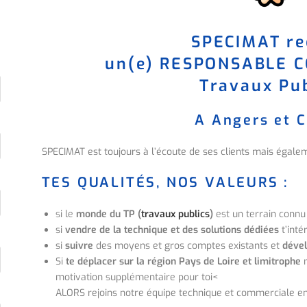
SPECIMAT re
un(e) RESPONSABLE 
Travaux Pub
A Angers et C
SPECIMAT est toujours à l’écoute de ses clients mais égalem
TES QUALITÉS, NOS VALEURS :
si le
monde du TP (
travaux publics
)
est un terrain connu 
si
vendre de la technique et des solutions dédiées
t’inté
si
suivre
des moyens et gros comptes existants et
dével
Si
te déplacer sur la région Pays de Loire et limitrophe
n
motivation supplémentaire pour toi<
ALORS rejoins notre équipe technique et commerciale en