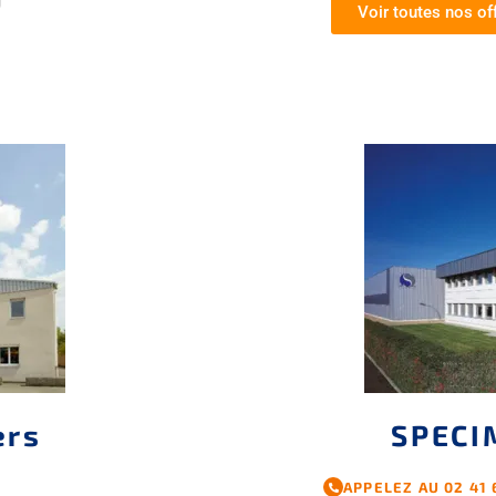
Voir toutes nos of
ers
SPECI
APPELEZ AU 02 41 