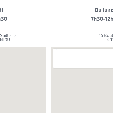
di
Du lun
h30
7h30-12h
Saillerie
15 Bou
ANJOU
49