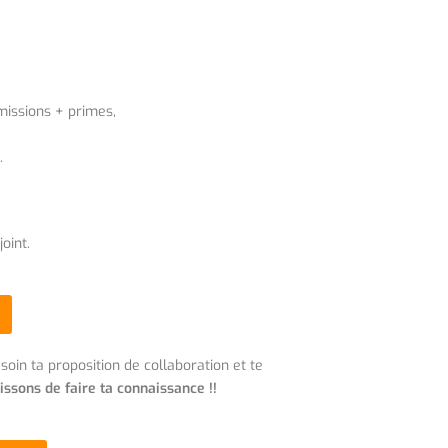
missions + primes,
.
oint.
oin ta proposition de collaboration et te
ssons de faire ta connaissance !!