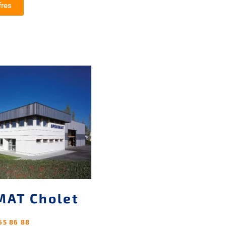
fres
MAT Cholet
65 86 88