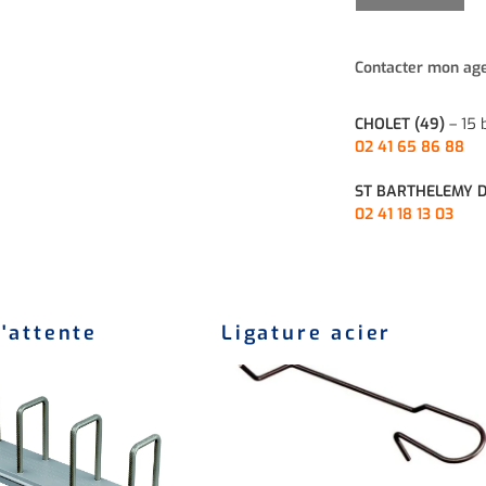
Contacter mon agen
CHOLET (49)
– 15 
02 41 65 86 88
ST BARTHELEMY 
02 41 18 13 03
d'attente
Ligature acier