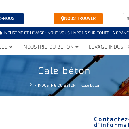
-NOUS !
NOUS TROUVER
INDUSTRIE ET LEVAGE : NOUS VOUS LIVRONS SUR TOUTE LA FRANC
CES
INDUSTRIE DU BÉTON
LEVAGE INDUSTR
Cale béton
>
INDUSTRIE DU BÉTON
>
Cale béton
Contactez
d'informat