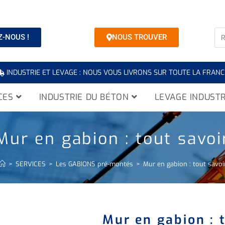
-NOUS !
NOUS TROUVER
INDUSTRIE ET LEVAGE : NOUS VOUS LIVRONS SUR TOUTE LA FRANC
CES
INDUSTRIE DU BÉTON
LEVAGE INDUSTR
Mur en gabion : tout savoi
>
SERVICES
>
Les GABIONS pré-montés
>
Mur en gabion : tout savoi
Mur en gabion : 