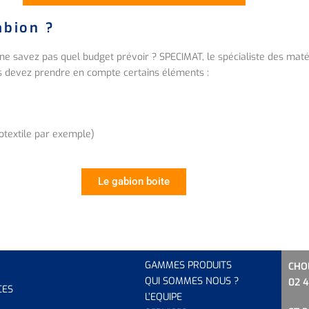
abion ?
ne savez pas quel budget prévoir ? SPECIMAT, le spécialiste des matér
us devez prendre en compte certains éléments :
otextile par exemple)
Le gabion boite
GAMMES PRODUITS
CHO
QUI SOMMES NOUS ?
02 4
CES
L’EQUIP
E